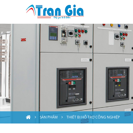
SẢN PHẨM
THIẾT BỊ HỖ TRỢ CÔNG NGHIỆP