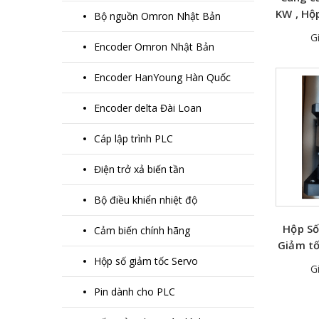
KW , Hộ
Bộ nguồn Omron Nhật Bản
KW Tỉ l
Gi
Encoder Omron Nhật Bản
Encoder HanYoung Hàn Quốc
Encoder delta Đài Loan
Cáp lập trình PLC
Điện trở xả biến tần
Bộ điều khiển nhiệt độ
Hộp Số
Cảm biến chính hãng
Giảm tố
Hộp số giảm tốc Servo
1/
Gi
Pin dành cho PLC