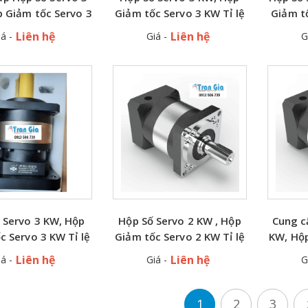
p Giảm tốc Servo 3
Giảm tốc Servo 3 KW Tỉ lệ
Giảm t
ệ 1/20 1:20 độ bền
1/15, 1:15 giá rẻ
lệ 
Liên hệ
Liên hệ
á -
Giá -
G
cao
 Servo 3 KW, Hộp
Hộp Số Servo 2 KW , Hộp
Cung c
c Servo 3 KW Tỉ lệ
Giảm tốc Servo 2 KW Tỉ lệ
KW, Hộp
5, 1:5 giá rẻ
1/20 1:20 chính hãng
KW Tỉ l
Liên hệ
Liên hệ
á -
Giá -
G
1
2
3