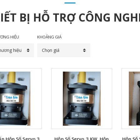
IẾT BỊ HỖ TRỢ CÔNG NGH
ƠNG HIỆU
KHOẢNG GIÁ
hương hiệu
Chọn giá
ấp Hộp Số Servo 3
Hộp Số Servo 3 KW, Hộp
Hộp Số 