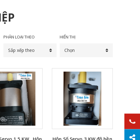
IỆP
PHÂN LOẠI THEO
HIỂN THỊ
Sắp xếp theo
Chọn
Servo 1.5 KW , Hộp
Hộp Số Servo 3 KW độ bền