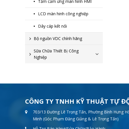
Tấm cảm ứng màn hình HMI
LCD màn hinh công nghiệp
Dây cáp kết nối
Bộ nguồn VDC chính hãng
Sữa Chữa Thiết Bị Công
Nghiệp
CÔNG TY TNHH KỸ THUẬT TỰ Đ
703/13 Đường Lê Trọng Tấn, Phường Bình Hưng Hòa
Minh (Góc Phạm Đăng Giảng & Lê Trọng Tấn)
Hỗ Trợ Bán Hàng/Sửa Chữa/Bảo Hành: