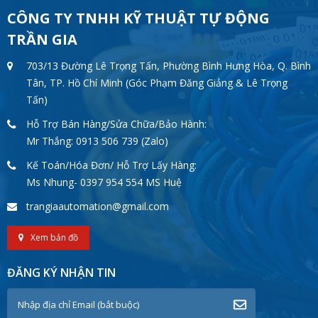
CÔNG TY TNHH KỸ THUẬT TỰ ĐỘNG
TRẦN GIA
703/13 Đường Lê Trọng Tấn, Phường Bình Hưng Hòa, Q. Bình
Tân, TP. Hồ Chí Minh (Góc Phạm Đăng Giảng & Lê Trọng
Tấn)
Hỗ Trợ Bán Hàng/Sửa Chữa/Bảo Hành:
Mr Thắng: 0913 506 739 (Zalo)
Kế Toán/Hóa Đơn/ Hỗ Trợ Lấy Hàng:
Ms Nhung- 0397 954 554 MS Huệ
trangiaautomation@gmail.com
Xem bản đồ
ĐĂNG KÝ NHẬN TIN