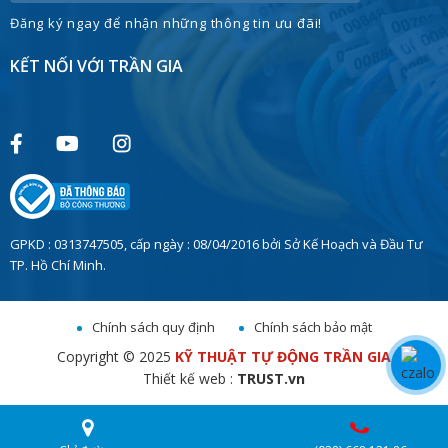
Đăng ký ngay để nhận những thông tin ưu đãi!
KẾT NỐI VỚI TRẦN GIA
GPKD : 0313747505, cấp ngày : 08/04/2016 bởi Sở Kế Hoạch và Đầu Tư
TP. Hồ Chí Minh.
Chính sách quy định
Chính sách bảo mật
Copyright © 2025
KỸ THUẬT TỰ ĐỘNG TRẦN GIA
Thiết kế web :
TRUST.vn