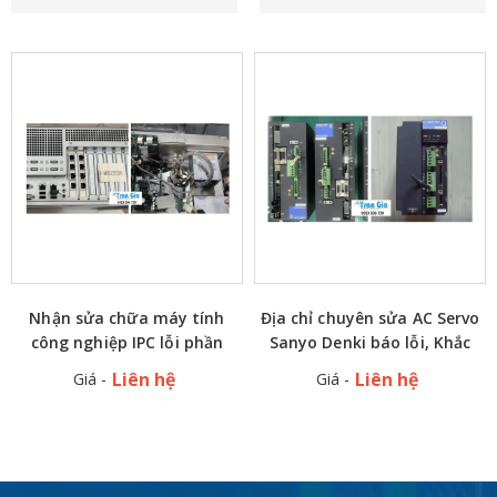
Nhận sửa chữa máy tính
Địa chỉ chuyên sửa AC Servo
công nghiệp IPC lỗi phần
Sanyo Denki báo lỗi, Khắc
cứng, lỗi nguồn, xử lý nhanh
Phục Lỗi Nhanh chóng uy tín
Liên hệ
Liên hệ
Giá -
Giá -
trong ngày