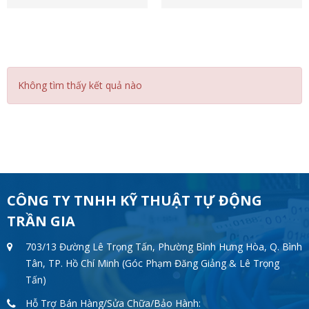
Không tìm thấy kết quả nào
CÔNG TY TNHH KỸ THUẬT TỰ ĐỘNG
TRẦN GIA
703/13 Đường Lê Trọng Tấn, Phường Bình Hưng Hòa, Q. Bình
Tân, TP. Hồ Chí Minh (Góc Phạm Đăng Giảng & Lê Trọng
Tấn)
Hỗ Trợ Bán Hàng/Sửa Chữa/Bảo Hành: