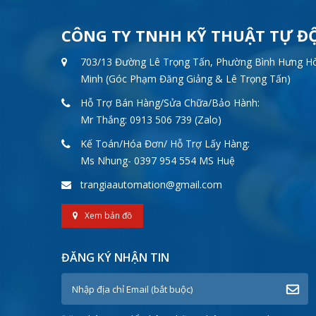
CÔNG TY TNHH KỸ THUẬT TỰ Đ
703/13 Đường Lê Trọng Tấn, Phường Bình Hưng Hòa
Minh (Góc Phạm Đăng Giảng & Lê Trọng Tấn)
Hỗ Trợ Bán Hàng/Sửa Chữa/Bảo Hành:
Mr Thắng: 0913 506 739 (Zalo)
Kế Toán/Hóa Đơn/ Hỗ Trợ Lấy Hàng:
Ms Nhung- 0397 954 554 MS Huệ
trangiaautomation@gmail.com
Xem bản đồ
ĐĂNG KÝ NHẬN TIN