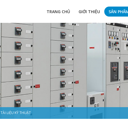
TRANG CHỦ
GIỚI THIỆU
SẢN PHẨ
TÀI LIỆU KỸ THUẬT