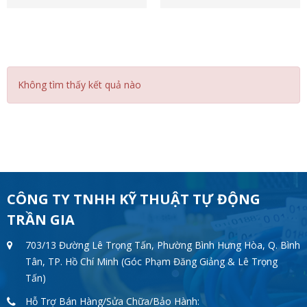
Không tìm thấy kết quả nào
CÔNG TY TNHH KỸ THUẬT TỰ ĐỘNG
TRẦN GIA
703/13 Đường Lê Trọng Tấn, Phường Bình Hưng Hòa, Q. Bình
Tân, TP. Hồ Chí Minh (Góc Phạm Đăng Giảng & Lê Trọng
Tấn)
Hỗ Trợ Bán Hàng/Sửa Chữa/Bảo Hành: