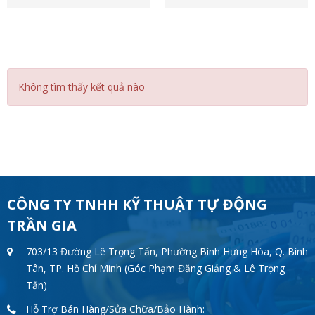
Không tìm thấy kết quả nào
CÔNG TY TNHH KỸ THUẬT TỰ ĐỘNG
TRẦN GIA
703/13 Đường Lê Trọng Tấn, Phường Bình Hưng Hòa, Q. Bình
Tân, TP. Hồ Chí Minh (Góc Phạm Đăng Giảng & Lê Trọng
Tấn)
Hỗ Trợ Bán Hàng/Sửa Chữa/Bảo Hành: