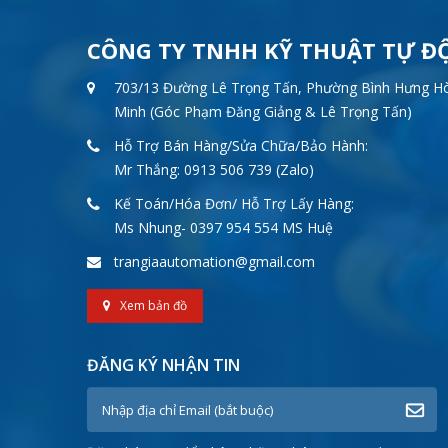
CÔNG TY TNHH KỸ THUẬT TỰ Đ
703/13 Đường Lê Trọng Tấn, Phường Bình Hưng Hòa
Minh (Góc Phạm Đăng Giảng & Lê Trọng Tấn)
Hỗ Trợ Bán Hàng/Sửa Chữa/Bảo Hành:
Mr Thắng: 0913 506 739 (Zalo)
Kế Toán/Hóa Đơn/ Hỗ Trợ Lấy Hàng:
Ms Nhung- 0397 954 554 MS Huệ
trangiaautomation@gmail.com
Xem bản đồ
ĐĂNG KÝ NHẬN TIN