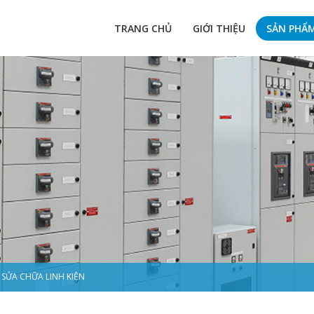
TRANG CHỦ
GIỚI THIỆU
SẢN PHẨ
SỬA CHỮA LINH KIỆN