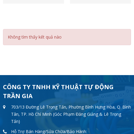
Không tìm thấy kết quả nào
CÔNG TY TNHH KỸ THUẬT TỰ ĐỘNG
TRẦN GIA
703/13 Đường Lê Trọng Tấn, Phường Bình Hưng Hòa, Q. Bình
Tân, TP. Hồ Chí Minh (Góc Phạm Đăng Giảng & Lê Trọng
Tấn)
Hỗ Trợ Bán Hàng/Sửa Chữa/Bảo Hành: