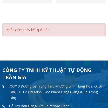
Không tìm thấy kết quả nào
CÔNG TY TNHH KỸ THUẬT TỰ ĐỘNG
TRẦN GIA
703/13 Đường Lê Trọng Tấn, Phường Bình Hưng Hòa, Q. Bình
Tân, TP. Hồ Chí Minh (Góc Phạm Đăng Giảng & Lê Trọng
Tấn)
Hỗ Trợ Bán Hàng/Sửa Chữa/Bảo Hành: