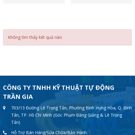
Không tìm thấy kết quả nào
CÔNG TY TNHH KỸ THUẬT TỰ ĐỘNG
TRẦN GIA
703/13 Đường Lê Trọng Tấn, Phường Bình Hưng Hòa, Q. Bình
Tân, TP. Hồ Chí Minh (Góc Phạm Đăng Giảng & Lê Trọng
Tấn)
Hỗ Trợ Bán Hàng/Sửa Chữa/Bảo Hành: