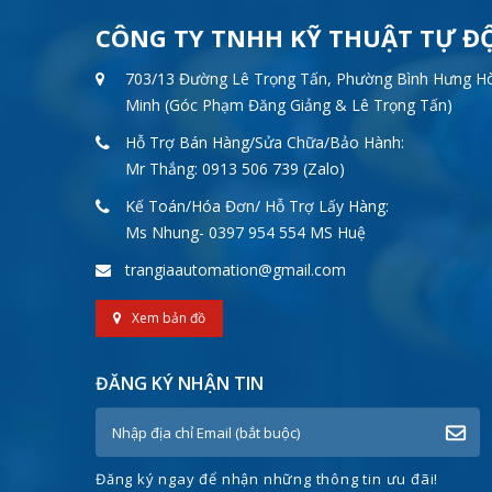
CÔNG TY TNHH KỸ THUẬT TỰ Đ
703/13 Đường Lê Trọng Tấn, Phường Bình Hưng Hòa
Minh (Góc Phạm Đăng Giảng & Lê Trọng Tấn)
Hỗ Trợ Bán Hàng/Sửa Chữa/Bảo Hành:
Mr Thắng: 0913 506 739 (Zalo)
Kế Toán/Hóa Đơn/ Hỗ Trợ Lấy Hàng:
Ms Nhung- 0397 954 554 MS Huệ
trangiaautomation@gmail.com
Xem bản đồ
ĐĂNG KÝ NHẬN TIN
Đăng ký ngay để nhận những thông tin ưu đãi!