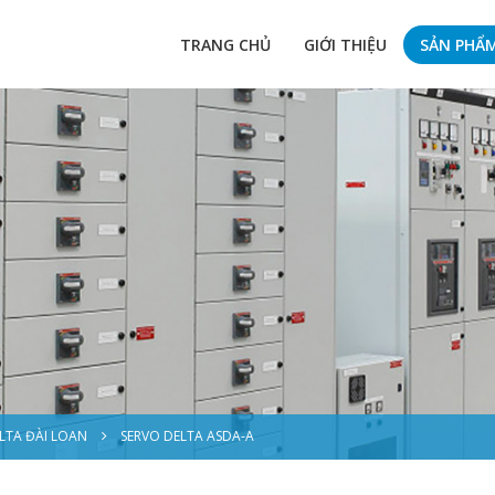
TRANG CHỦ
GIỚI THIỆU
SẢN PHẨ
LTA ĐÀI LOAN
SERVO DELTA ASDA-A