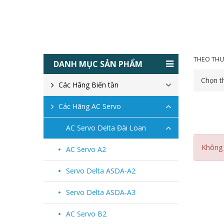
THEO THƯ
DANH MỤC SẢN PHẨM
Chọn t
Các Hãng Biến tần
Các Hãng AC Servo
AC Servo Delta Đài Loan
Không 
AC Servo A2
Servo Delta ASDA-A2
Servo Delta ASDA-A3
AC Servo B2