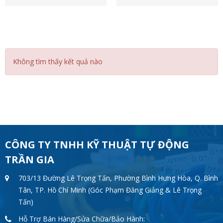
Không tìm thấy kết quả nào
CÔNG TY TNHH KỸ THUẬT TỰ ĐỘNG
TRẦN GIA
703/13 Đường Lê Trọng Tấn, Phường Bình Hưng Hòa, Q. Bình
Tân, TP. Hồ Chí Minh (Góc Phạm Đăng Giảng & Lê Trọng
Tấn)
Hỗ Trợ Bán Hàng/Sửa Chữa/Bảo Hành: