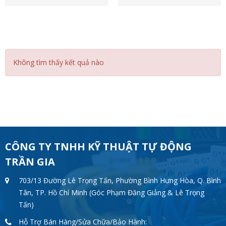
Không tìm thấy kết quả nào
CÔNG TY TNHH KỸ THUẬT TỰ ĐỘNG
TRẦN GIA
703/13 Đường Lê Trọng Tấn, Phường Bình Hưng Hòa, Q. Bình
Tân, TP. Hồ Chí Minh (Góc Phạm Đăng Giảng & Lê Trọng
Tấn)
Hỗ Trợ Bán Hàng/Sửa Chữa/Bảo Hành: