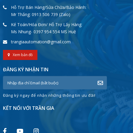
Hỗ Trợ Bán Hàng/Sửa Chữa/Bảo Hành:
Mr Thắng: 0913 506 739 (Zalo)
Kế Toán/Hóa Đơn/ Hỗ Trợ Lấy Hàng:
Ms Nhung- 0397 954 554 MS Huệ
trangiaautomation@gmail.com
Xem bản đồ
ĐĂNG KÝ NHẬN TIN
Đăng ký ngay để nhận những thông tin ưu đãi!
KẾT NỐI VỚI TRẦN GIA