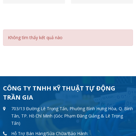
Không tìm thấy kết quả nào
CÔNG TY TNHH KỸ THUẬT TỰ ĐỘNG
TRẦN GIA
703/13 Đường Lê Trọng Tấn, Phường Bình Hưng Hòa, Q. Bình
Tân, TP. Hồ Chí Minh (Góc Phạm Đăng Giảng & Lê Trọng
Tấn)
Hỗ Trợ Bán Hàng/Sửa Chữa/Bảo Hành: