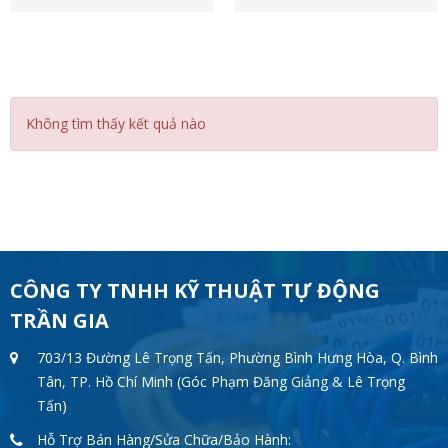
Không tìm thấy kết quả nào
CÔNG TY TNHH KỸ THUẬT TỰ ĐỘNG
TRẦN GIA
703/13 Đường Lê Trọng Tấn, Phường Bình Hưng Hòa, Q. Bình
Tân, TP. Hồ Chí Minh (Góc Phạm Đăng Giảng & Lê Trọng
Tấn)
Hỗ Trợ Bán Hàng/Sửa Chữa/Bảo Hành: