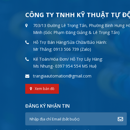
CÔNG TY TNHH KỸ THUẬT TỰ Đ
703/13 Đường Lê Trọng Tấn, Phường Bình Hưng Hòa
Minh (Góc Phạm Đăng Giảng & Lê Trọng Tấn)
Hỗ Trợ Bán Hàng/Sửa Chữa/Bảo Hành:
Mr Thắng: 0913 506 739 (Zalo)
Kế Toán/Hóa Đơn/ Hỗ Trợ Lấy Hàng:
Ms Nhung- 0397 954 554 MS Huệ
trangiaautomation@gmail.com
Xem bản đồ
ĐĂNG KÝ NHẬN TIN